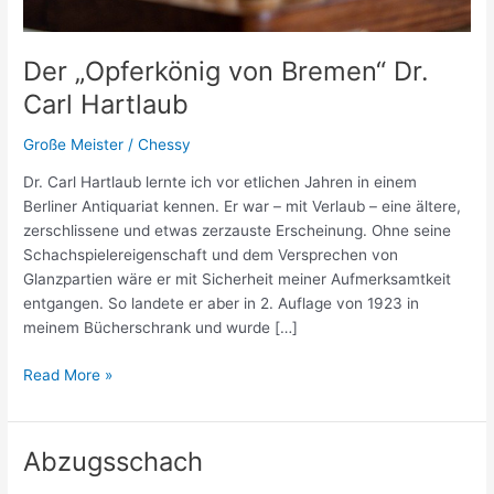
Der „Opferkönig von Bremen“ Dr.
Carl Hartlaub
Große Meister
/
Chessy
Dr. Carl Hartlaub lernte ich vor etlichen Jahren in einem
Berliner Antiquariat kennen. Er war – mit Verlaub – eine ältere,
zerschlissene und etwas zerzauste Erscheinung. Ohne seine
Schachspielereigenschaft und dem Versprechen von
Glanzpartien wäre er mit Sicherheit meiner Aufmerksamtkeit
entgangen. So landete er aber in 2. Auflage von 1923 in
meinem Bücherschrank und wurde […]
Der
Read More »
„Opferkönig
von
Bremen“
Abzugsschach
Dr.