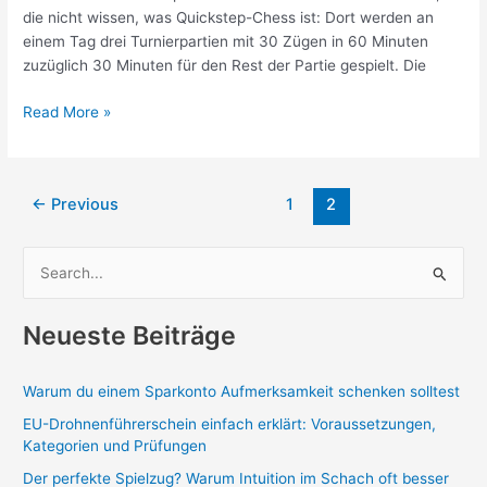
die nicht wissen, was Quickstep-Chess ist: Dort werden an
einem Tag drei Turnierpartien mit 30 Zügen in 60 Minuten
zuzüglich 30 Minuten für den Rest der Partie gespielt. Die
Turnierpartien
Read More »
Post
←
Previous
1
2
pagination
S
u
c
Neueste Beiträge
h
e
Warum du einem Sparkonto Aufmerksamkeit schenken solltest
n
EU-Drohnenführerschein einfach erklärt: Voraussetzungen,
n
Kategorien und Prüfungen
a
Der perfekte Spielzug? Warum Intuition im Schach oft besser