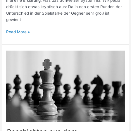
mal eine Erklärung, was das Schweizer System ist: Wikipedia
drückt sich etwas kryptisch aus: Da in den ersten Runden der
Unterschied in der Spielstärke der Gegner sehr groß ist,
gewinnt
Pro
Read More »
und
Contra
des
beschleunigten
Schweizer
Systems