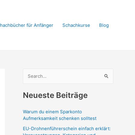
hachbücher für Anfänger
Schachkurse
Blog
S
u
c
Neueste Beiträge
h
e
Warum du einem Sparkonto
n
Aufmerksamkeit schenken solltest
n
EU-Drohnenführerschein einfach erklärt: