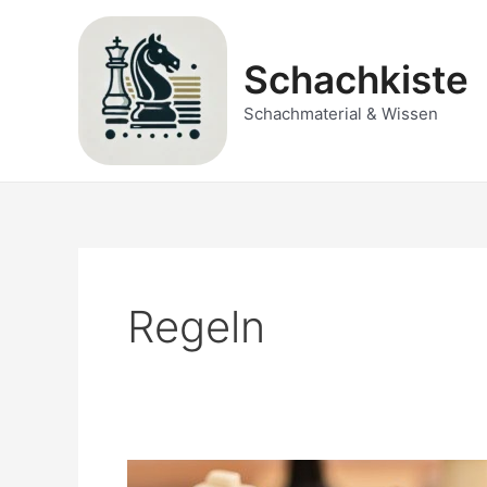
Zum
Inhalt
springen
Schachkiste
Schachmaterial & Wissen
Regeln